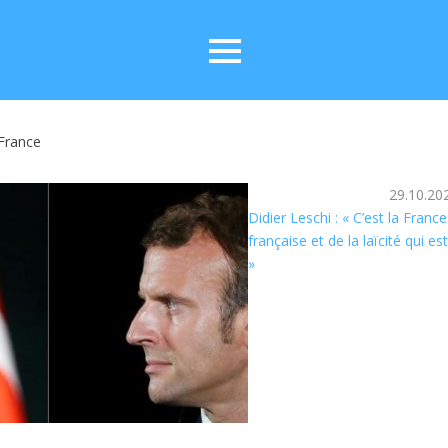
 France
29.10.20
Didier Leschi : « C’est la Franc
française et de la laïcité qui e
»