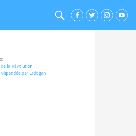
20
e de la Révolution
st vilipendée par Erdogan