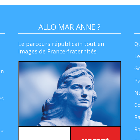
ALLO MARIANNE ?
Le parcours républicain tout en
Qu
images de France-fraternités
Le
Go
on
Pa
No
es
Co
Ra
Ra
 »