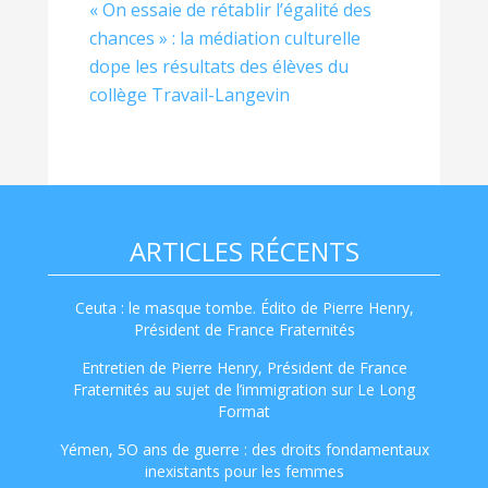
« On essaie de rétablir l’égalité des
chances » : la médiation culturelle
dope les résultats des élèves du
collège Travail-Langevin
ARTICLES RÉCENTS
Ceuta : le masque tombe. Édito de Pierre Henry,
Président de France Fraternités
Entretien de Pierre Henry, Président de France
Fraternités au sujet de l’immigration sur Le Long
Format
Yémen, 5O ans de guerre : des droits fondamentaux
inexistants pour les femmes