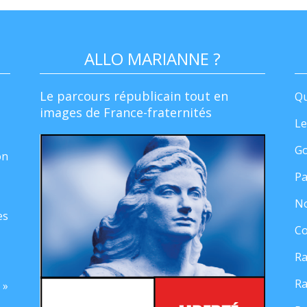
ALLO MARIANNE ?
Le parcours républicain tout en
Qu
images de France-fraternités
Le
Go
on
Pa
No
es
Co
Ra
Ra
 »