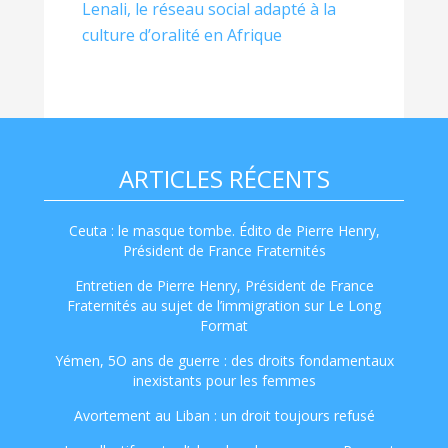
Lenali, le réseau social adapté à la
culture d’oralité en Afrique
ARTICLES RÉCENTS
Ceuta : le masque tombe. Édito de Pierre Henry,
Président de France Fraternités
Entretien de Pierre Henry, Président de France
Fraternités au sujet de l’immigration sur Le Long
Format
Yémen, 5O ans de guerre : des droits fondamentaux
inexistants pour les femmes
Avortement au Liban : un droit toujours refusé