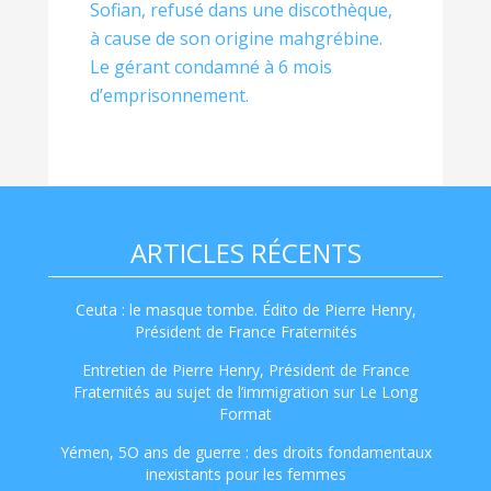
Sofian, refusé dans une discothèque,
à cause de son origine mahgrébine.
Le gérant condamné à 6 mois
d’emprisonnement.
ARTICLES RÉCENTS
Ceuta : le masque tombe. Édito de Pierre Henry,
Président de France Fraternités
Entretien de Pierre Henry, Président de France
Fraternités au sujet de l’immigration sur Le Long
Format
Yémen, 5O ans de guerre : des droits fondamentaux
inexistants pour les femmes