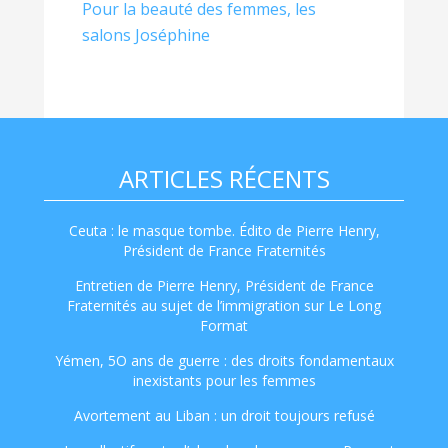
Pour la beauté des femmes, les
salons Joséphine
ARTICLES RÉCENTS
Ceuta : le masque tombe. Édito de Pierre Henry,
Président de France Fraternités
Entretien de Pierre Henry, Président de France
Fraternités au sujet de l’immigration sur Le Long
Format
Yémen, 5O ans de guerre : des droits fondamentaux
inexistants pour les femmes
Avortement au Liban : un droit toujours refusé