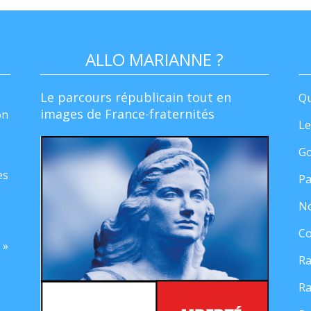
ALLO MARIANNE ?
Le parcours républicain tout en
Qu
images de France-fraternités
on
Le
Go
es
Pa
No
Co
 »
Ra
Ra