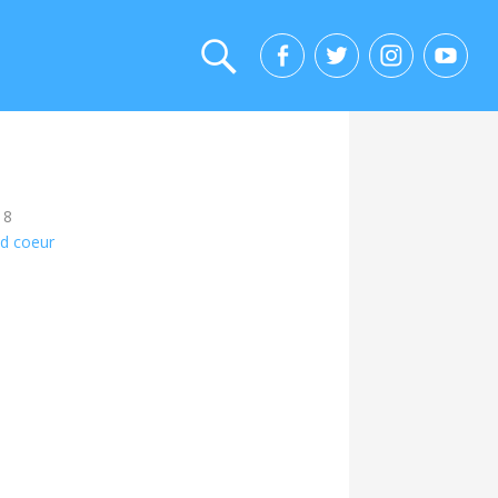
18
nd coeur