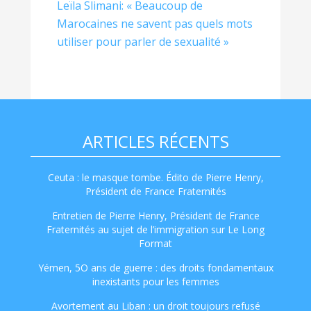
Leïla Slimani: « Beaucoup de
Marocaines ne savent pas quels mots
utiliser pour parler de sexualité »
ARTICLES RÉCENTS
Ceuta : le masque tombe. Édito de Pierre Henry,
Président de France Fraternités
Entretien de Pierre Henry, Président de France
Fraternités au sujet de l’immigration sur Le Long
Format
Yémen, 5O ans de guerre : des droits fondamentaux
inexistants pour les femmes
Avortement au Liban : un droit toujours refusé