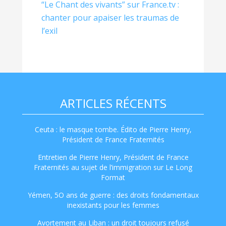
“Le Chant des vivants” sur France.tv :
chanter pour apaiser les traumas de
l’exil
ARTICLES RÉCENTS
Ceuta : le masque tombe. Édito de Pierre Henry,
Président de France Fraternités
Entretien de Pierre Henry, Président de France
Fraternités au sujet de l’immigration sur Le Long
Format
Yémen, 5O ans de guerre : des droits fondamentaux
inexistants pour les femmes
Avortement au Liban : un droit toujours refusé