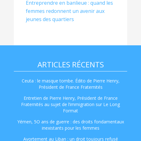
Entreprendre en banlieue : quand les
femmes redonnent un avenir aux
jeunes des quartiers
ARTICLES RÉCENTS
Ceuta : le masque tombe. Édito de Pierre Henry,
Président de France Fraternités
Entretien de Pierre Henry, Président de France
Fraternités au sujet de l’immigration sur Le Long
Format
Yémen, 5O ans de guerre : des droits fondamentaux
inexistants pour les femmes
Avortement au Liban : un droit toujours refusé