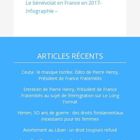
Le bénévolat en France en 2017-
Infographie –
ARTICLES RÉCENTS
Ceuta : le masque tombe. Édito de Pierre Henry,
Président de France Fraternités
Entretien de Pierre Henry, Président de France
Fraternités au sujet de l’immigration sur Le Long
Format
Yémen, 5O ans de guerre : des droits fondamentaux
inexistants pour les femmes
Avortement au Liban : un droit toujours refusé