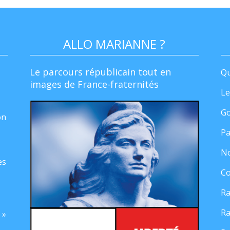
ALLO MARIANNE ?
Le parcours républicain tout en
Qu
images de France-fraternités
Le
Go
on
Pa
No
es
Co
Ra
Ra
 »