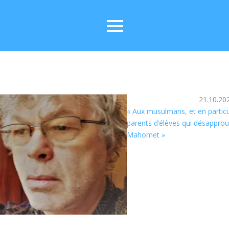
21.10.20
« Aux musulmans, et en particu
parents d’élèves qui désapprou
Mahomet »