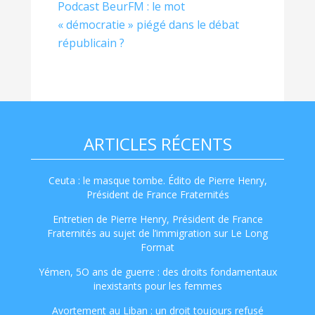
Podcast BeurFM : le mot
« démocratie » piégé dans le débat
républicain ?
ARTICLES RÉCENTS
Ceuta : le masque tombe. Édito de Pierre Henry,
Président de France Fraternités
Entretien de Pierre Henry, Président de France
Fraternités au sujet de l’immigration sur Le Long
Format
Yémen, 5O ans de guerre : des droits fondamentaux
inexistants pour les femmes
Avortement au Liban : un droit toujours refusé