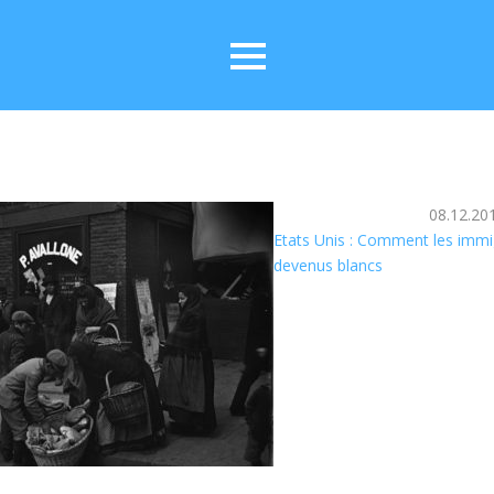
08.12.20
Etats Unis : Comment les immig
devenus blancs