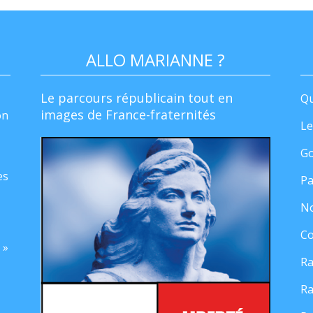
ALLO MARIANNE ?
Le parcours républicain tout en
Qu
images de France-fraternités
on
Le
Go
es
Pa
No
Co
 »
Ra
Ra