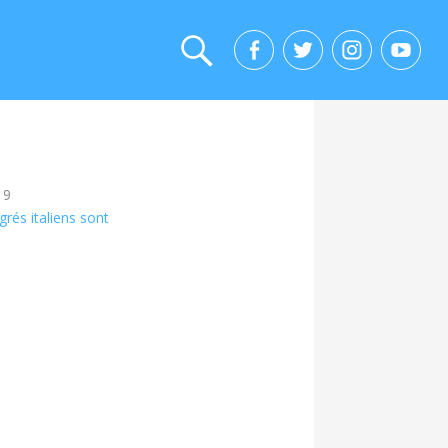
19
rés italiens sont