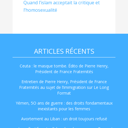
Quand l’islam acceptait la critique et
l’homosexualité
ARTICLES RÉCENTS
Ceuta : le masque tombe. Édito de Pierre Henry,
Président de France Fraternités
Entretien de Pierre Henry, Président de France
Fraternités au sujet de l’immigration sur Le Long
Format
Yémen, 5O ans de guerre : des droits fondamentaux
inexistants pour les femmes
Avortement au Liban : un droit toujours refusé