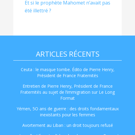
Et si le prophète Mahomet n’avait pas
été illettré ?
ARTICLES RÉCENTS
Ceuta : le masque tombe. Édito de Pierre Henry,
Président de France Fraternités
Entretien de Pierre Henry, Président de France
Fraternités au sujet de l’immigration sur Le Long
Format
Yémen, 5O ans de guerre : des droits fondamentaux
inexistants pour les femmes
Avortement au Liban : un droit toujours refusé