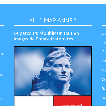
ALLO MARIANNE ?
Le parcours républicain tout en
Qu
images de France-fraternités
Le
Go
on
Pa
No
es
Co
Ra
Ra
 »