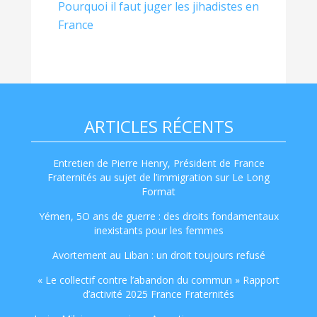
Pourquoi il faut juger les jihadistes en
France
ARTICLES RÉCENTS
Entretien de Pierre Henry, Président de France
Fraternités au sujet de l’immigration sur Le Long
Format
Yémen, 5O ans de guerre : des droits fondamentaux
inexistants pour les femmes
Avortement au Liban : un droit toujours refusé
« Le collectif contre l’abandon du commun » Rapport
d’activité 2025 France Fraternités