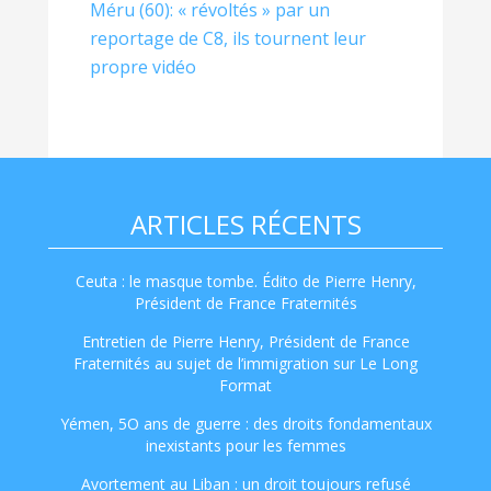
Méru (60): « révoltés » par un
reportage de C8, ils tournent leur
propre vidéo
ARTICLES RÉCENTS
Ceuta : le masque tombe. Édito de Pierre Henry,
Président de France Fraternités
Entretien de Pierre Henry, Président de France
Fraternités au sujet de l’immigration sur Le Long
Format
Yémen, 5O ans de guerre : des droits fondamentaux
inexistants pour les femmes
Avortement au Liban : un droit toujours refusé