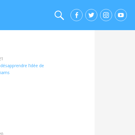
21
: désapprendre l’idée de
liams
20