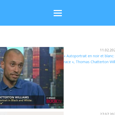
11.02.20
« Autoportrait en noir et blanc
race », Thomas Chatterton Wil
27.07.20