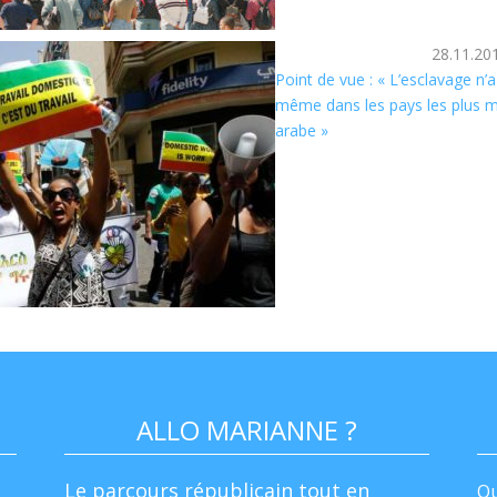
28.11.20
Point de vue : « L’esclavage n’a
même dans les pays les plus
arabe »
ALLO MARIANNE ?
Le parcours républicain tout en
Qu