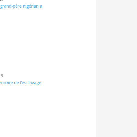
-grand-père nigérian a
19
émoire de l’esclavage