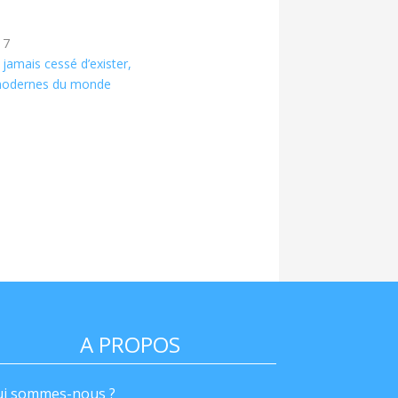
17
 jamais cessé d’exister,
 modernes du monde
A PROPOS
i sommes-nous ?