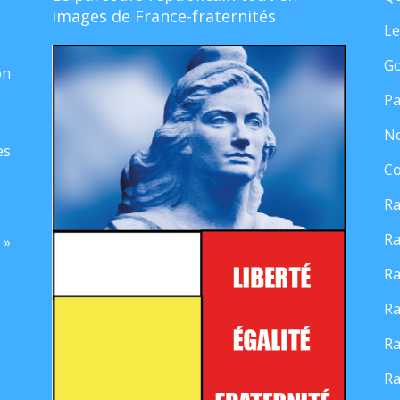
images de France-fraternités
Le
Go
on
Pa
No
es
Co
Ra
Ra
 »
Ra
Ra
Ra
Ra