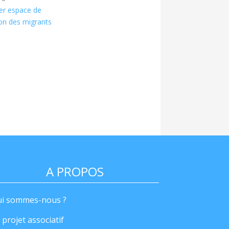
er espace de
ion des migrants
A PROPOS
i sommes-nous ?
 projet associatif