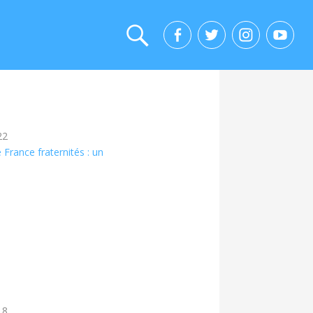
22
France fraternités : un
18