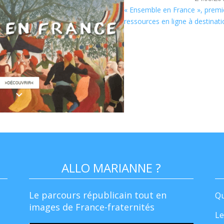
« Ensemble en France », premi
ressources en ligne à destinat
ALLO MARIANNE ?
Le parcours républicain tout en
Qu
images de France-fraternités
Le