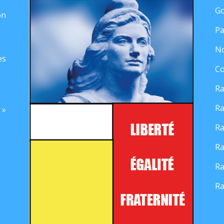
Go
on
Pa
No
es
Co
Ra
Ra
 »
Ra
Ra
Ra
Ra