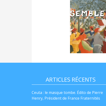
ARTICLES RÉCENTS
Ceuta : le masque tombe. Édito de Pierre
Henry, Président de France Fraternités