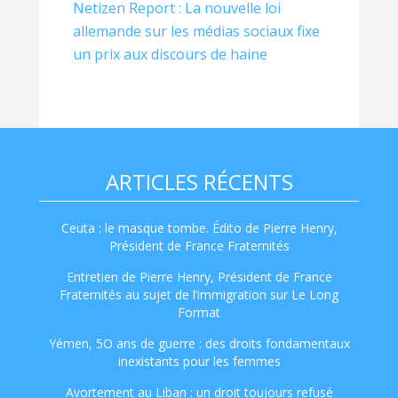
Netizen Report : La nouvelle loi
allemande sur les médias sociaux fixe
un prix aux discours de haine
ARTICLES RÉCENTS
Ceuta : le masque tombe. Édito de Pierre Henry,
Président de France Fraternités
Entretien de Pierre Henry, Président de France
Fraternités au sujet de l’immigration sur Le Long
Format
Yémen, 5O ans de guerre : des droits fondamentaux
inexistants pour les femmes
Avortement au Liban : un droit toujours refusé