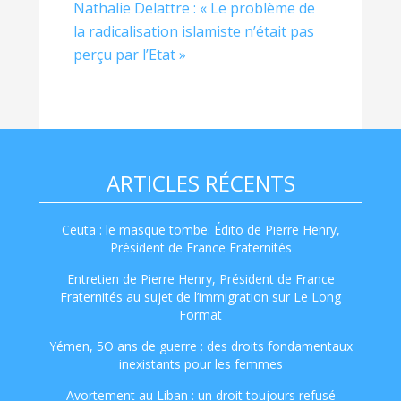
Nathalie Delattre : « Le problème de
la radicalisation islamiste n’était pas
perçu par l’Etat »
ARTICLES RÉCENTS
Ceuta : le masque tombe. Édito de Pierre Henry,
Président de France Fraternités
Entretien de Pierre Henry, Président de France
Fraternités au sujet de l’immigration sur Le Long
Format
Yémen, 5O ans de guerre : des droits fondamentaux
inexistants pour les femmes
Avortement au Liban : un droit toujours refusé