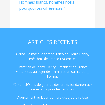
Hommes blancs, hommes noirs,
pourquoi ces différences ?
ARTICLES RÉCENTS
Ceuta : le masque tombe. Édito de Pierre Henry,
Président de France Fraternités
Entretien de Pierre Henry, Président de France
Fraternités au sujet de l’immigration sur Le Long
Format
Yémen, 5O ans de guerre : des droits fondamentaux
inexistants pour les femmes
Avortement au Liban : un droit toujours refusé