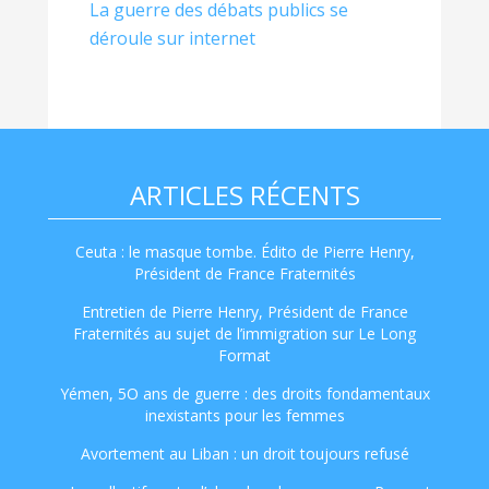
La guerre des débats publics se
déroule sur internet
ARTICLES RÉCENTS
Ceuta : le masque tombe. Édito de Pierre Henry,
Président de France Fraternités
Entretien de Pierre Henry, Président de France
Fraternités au sujet de l’immigration sur Le Long
Format
Yémen, 5O ans de guerre : des droits fondamentaux
inexistants pour les femmes
Avortement au Liban : un droit toujours refusé