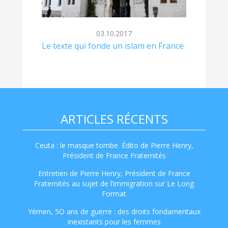
03.10.2017
Le texte qui fonde un islam en France
ARTICLES RÉCENTS
Ceuta : le masque tombe. Édito de Pierre Henry,
Président de France Fraternités
Entretien de Pierre Henry, Président de France
Fraternités au sujet de l’immigration sur Le Long
Format
Yémen, 5O ans de guerre : des droits fondamentaux
inexistants pour les femmes