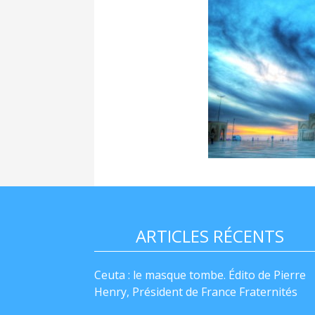
ARTICLES RÉCENTS
Ceuta : le masque tombe. Édito de Pierre
Henry, Président de France Fraternités