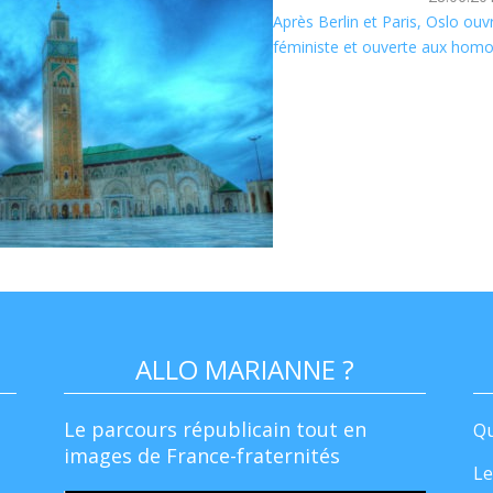
Après Berlin et Paris, Oslo o
féministe et ouverte aux hom
ALLO MARIANNE ?
Le parcours républicain tout en
Qu
images de France-fraternités
Le