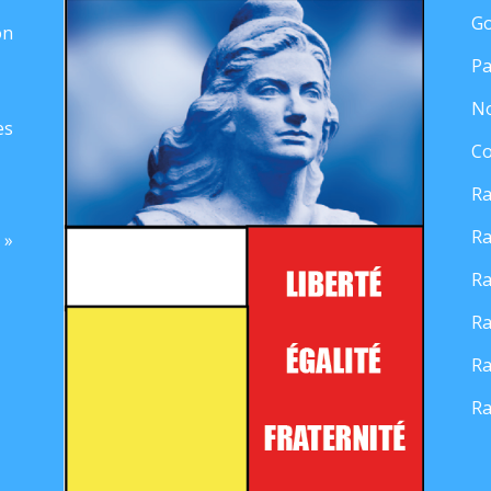
Go
on
Pa
No
es
Co
Ra
Ra
 »
Ra
Ra
Ra
Ra