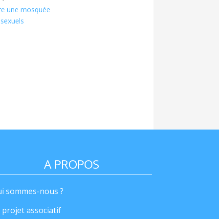
uvre une mosquée
osexuels
A PROPOS
i sommes-nous ?
 projet associatif