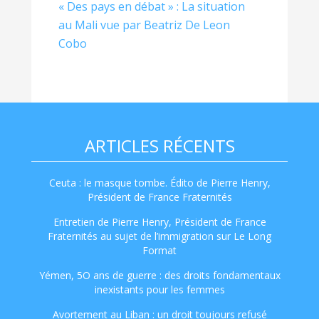
« Des pays en débat » : La situation
au Mali vue par Beatriz De Leon
Cobo
ARTICLES RÉCENTS
Ceuta : le masque tombe. Édito de Pierre Henry,
Président de France Fraternités
Entretien de Pierre Henry, Président de France
Fraternités au sujet de l’immigration sur Le Long
Format
Yémen, 5O ans de guerre : des droits fondamentaux
inexistants pour les femmes
Avortement au Liban : un droit toujours refusé