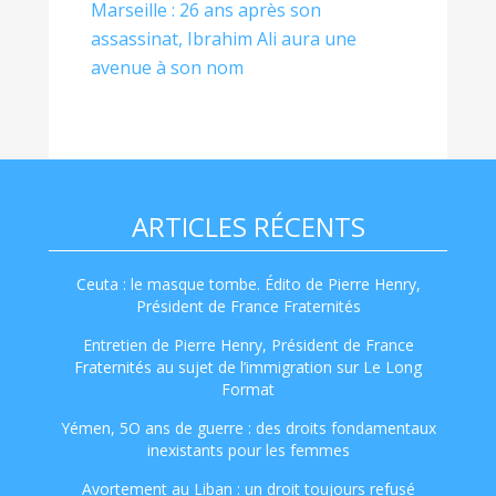
Marseille : 26 ans après son
assassinat, Ibrahim Ali aura une
avenue à son nom
ARTICLES RÉCENTS
Ceuta : le masque tombe. Édito de Pierre Henry,
Président de France Fraternités
Entretien de Pierre Henry, Président de France
Fraternités au sujet de l’immigration sur Le Long
Format
Yémen, 5O ans de guerre : des droits fondamentaux
inexistants pour les femmes
Avortement au Liban : un droit toujours refusé