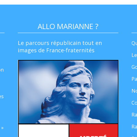
ALLO MARIANNE ?
Le parcours républicain tout en
Qu
images de France-fraternités
Le
Go
on
Pa
No
es
Co
Ra
Ra
 »