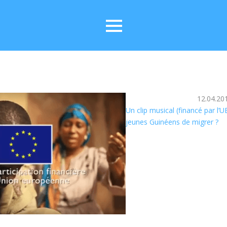
12.04.20
Un clip musical (financé par l’U
jeunes Guinéens de migrer ?