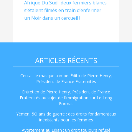
Afrique Du Sud : deux fermiers blancs
s’étaient filmés en train d’enfermer
un Noir dans un cercueil !
ARTICLES RÉCENTS
Ceuta : le masque tombe. Édito de Pierre Henry,
Président de France Fraternités
Entretien de Pierre Henry, Président de France
Fraternités au sujet de l’immigration sur Le Long
Format
Yémen, 5O ans de guerre : des droits fondamentaux
inexistants pour les femmes
Avortement au Liban : un droit toujours refusé