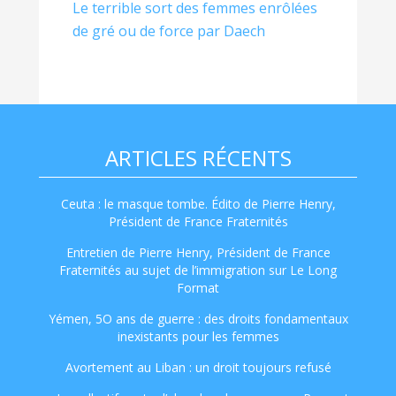
Le terrible sort des femmes enrôlées
de gré ou de force par Daech
ARTICLES RÉCENTS
Ceuta : le masque tombe. Édito de Pierre Henry,
Président de France Fraternités
Entretien de Pierre Henry, Président de France
Fraternités au sujet de l’immigration sur Le Long
Format
Yémen, 5O ans de guerre : des droits fondamentaux
inexistants pour les femmes
Avortement au Liban : un droit toujours refusé