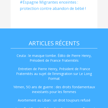
#Espagne Migrantes enceintes :
protection contre abandon de bébé !
ARTICLES RÉCENTS
Ceuta : le masque tombe. Édito de Pierre Henry,
Président de France Fraternités
Entretien de Pierre Henry, Président de France
Fraternités au sujet de l’immigration sur Le Long
Format
Yémen, 5O ans de guerre : des droits fondamentaux
inexistants pour les femmes
Avortement au Liban : un droit toujours refusé