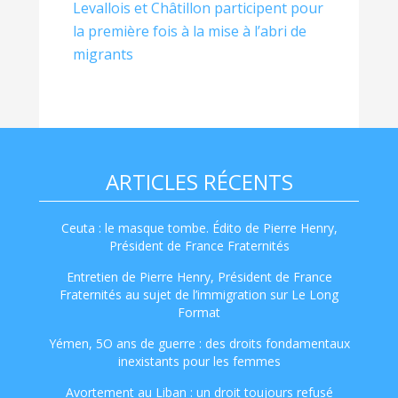
Levallois et Châtillon participent pour
la première fois à la mise à l’abri de
migrants
ARTICLES RÉCENTS
Ceuta : le masque tombe. Édito de Pierre Henry,
Président de France Fraternités
Entretien de Pierre Henry, Président de France
Fraternités au sujet de l’immigration sur Le Long
Format
Yémen, 5O ans de guerre : des droits fondamentaux
inexistants pour les femmes
Avortement au Liban : un droit toujours refusé