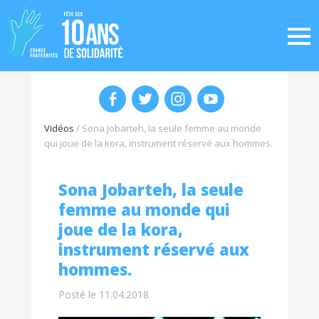
Vidéos
/
Sona Jobarteh, la seule femme au monde
qui joue de la kora, instrument réservé aux hommes.
Sona Jobarteh, la seule
femme au monde qui
joue de la kora,
instrument réservé aux
hommes.
Posté le 11.04.2018