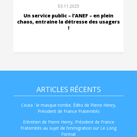
03.11.2025
Un service public – l’ANEF – en plein
chaos, entraine la détresse des usagers
!
ARTICLES RÉCENTS
Ceuta : le masque tombe. Édito de Pierre Henry,
Président de France Fraternités
Entretien de Pierre Henry, Président de France
Fraternités au sujet de l’immigration sur Le Long
Format