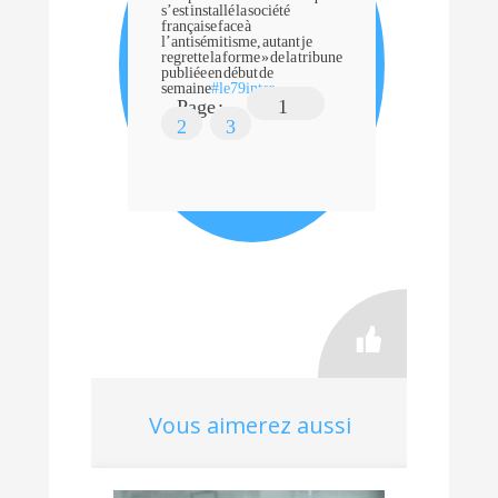
s’est installé la société
française face à
l’antisémitisme, autant je
regrette la forme » de la tribune
publiée en début de
semaine
#
le79inter
Page :
1
2
3
Vous aimerez aussi