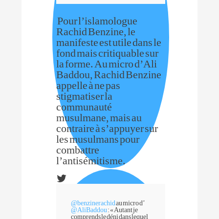
Pour l’islamologue
Rachid Benzine, le
manifeste est utile dans le
fond mais critiquable sur
la forme. Au micro d’Ali
Baddou, Rachid Benzine
appelle à ne pas
stigmatiser la
communauté
musulmane, mais au
contraire à s’appuyer sur
les musulmans pour
combattre
l’antisémitisme.
@
benzinerachid
au micro d’
@
AliBaddou
: « Autant je
comprends le déni dans lequel