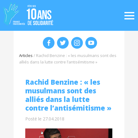
Articles
/
Rachid Benzine : « les musulmans sont des
alliés dans la lutte contre l’antisémitisme »
Rachid Benzine : « les
musulmans sont des
alliés dans la lutte
contre l’antisémitisme »
Posté le 27.04.2018