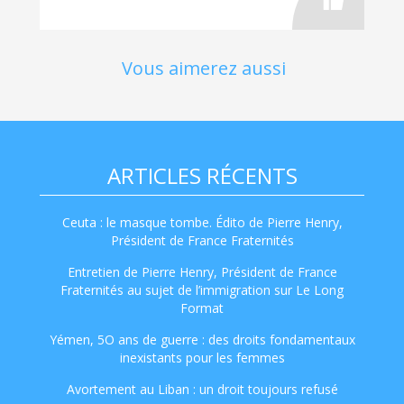
Vous aimerez aussi
ARTICLES RÉCENTS
Ceuta : le masque tombe. Édito de Pierre Henry,
Président de France Fraternités
Entretien de Pierre Henry, Président de France
Fraternités au sujet de l’immigration sur Le Long
Format
Yémen, 5O ans de guerre : des droits fondamentaux
inexistants pour les femmes
Avortement au Liban : un droit toujours refusé