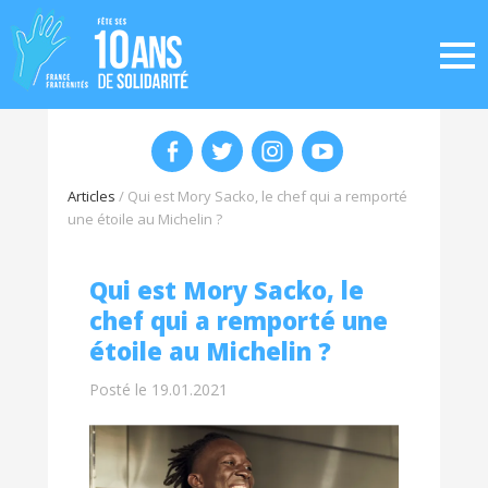
Articles
/
Qui est Mory Sacko, le chef qui a remporté
une étoile au Michelin ?
Qui est Mory Sacko, le
chef qui a remporté une
étoile au Michelin ?
Posté le 19.01.2021