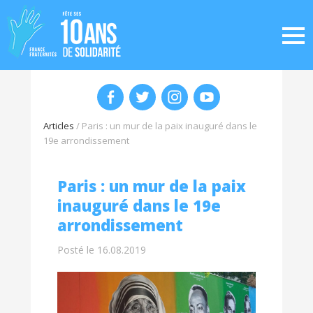
Articles
/
Paris : un mur de la paix inauguré dans le
19e arrondissement
Paris : un mur de la paix
inauguré dans le 19e
arrondissement
Posté le 16.08.2019