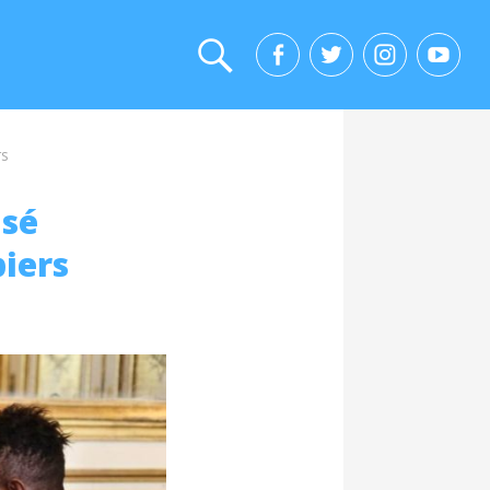
rs
isé
piers