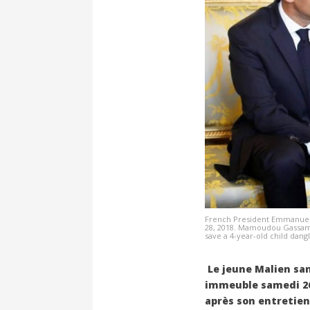
French President Emmanuel M
28, 2018. Mamoudou Gassama 
save a 4-year-old child dangl
Le jeune Malien san
immeuble samedi 26 
après son entretien