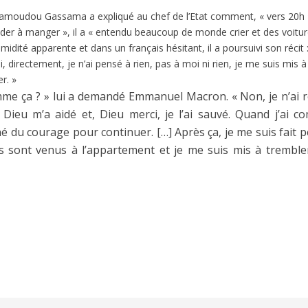
moudou Gassama a expliqué au chef de l’Etat comment, « vers 20h » 
der à manger », il a « entendu beaucoup de monde crier et des voitur
idité apparente et dans un français hésitant, il a poursuivi son récit : «
 directement, je n’ai pensé à rien, pas à moi ni rien, je me suis mis à c
r. »
mme ça ? » lui a demandé Emmanuel Macron. « Non, je n’ai réf
Dieu m’a aidé et, Dieu merci, je l’ai sauvé. Quand j’ai 
 du courage pour continuer. […] Après ça, je me suis fait p
ers sont venus à l’appartement et je me suis mis à trembler