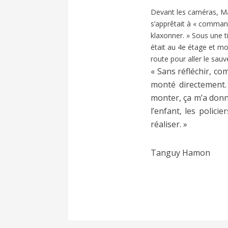
Devant les caméras, Ma
s’apprêtait à « comman
klaxonner. » Sous une tim
était au 4e étage et moi,
route pour aller le sauve
« Sans réfléchir, co
monté directement. 
monter, ça m’a donné
l’enfant, les polici
réaliser. »
Tanguy Hamon