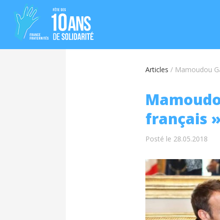
Articles
/
Mamoudou Gass
Mamoudou
français 
Posté le 28.05.2018