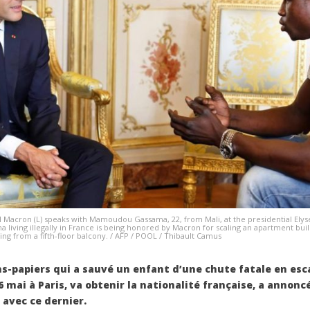
acron (L) speaks with Mamoudou Gassama, 22, from Mali, at the presidential Elysee
living illegally in France is being honored by Macron for scaling an apartment bu
ing from a fifth-floor balcony. / AFP / POOL / Thibault Camus
s-papiers qui a sauvé un enfant d’une chute fatale en es
mai à Paris, va obtenir la nationalité française, a anno
 avec ce dernier.