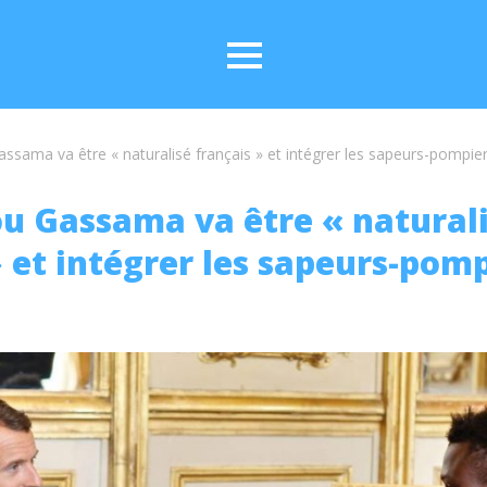
ama va être « naturalisé français » et intégrer les sapeurs-pompie
 Gassama va être « natural
» et intégrer les sapeurs-pom