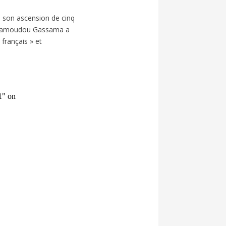
ès son ascension de cinq
, Mamoudou Gassama a
 français » et