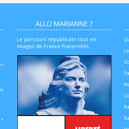
ALLO MARIANNE ?
Le parcours républicain tout en
Qu
images de France-fraternités
Le
Go
on
Pa
No
es
Co
Ra
Ra
 »