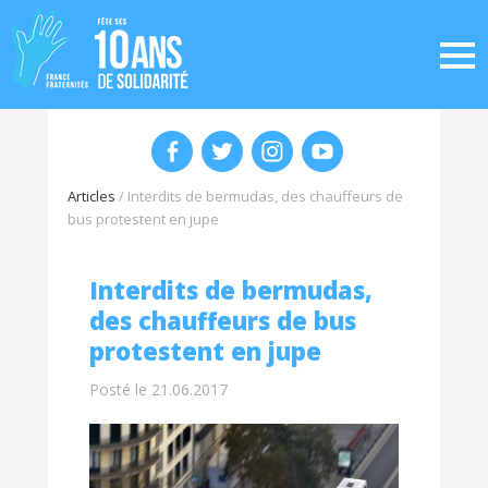
Articles
/
Interdits de bermudas, des chauffeurs de
bus protestent en jupe
Interdits de bermudas,
des chauffeurs de bus
protestent en jupe
Posté le 21.06.2017