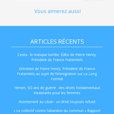
Vous aimerez aussi
ARTICLES RÉCENTS
Ceuta : le masque tombe. Édito de Pierre Henry,
Président de France Fraternités
Entretien de Pierre Henry, Président de France
Fraternités au sujet de l’immigration sur Le Long
Format
Yémen, 5O ans de guerre : des droits fondamentaux
inexistants pour les femmes
Avortement au Liban : un droit toujours refusé
« Le collectif contre l’abandon du commun » Rapport