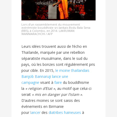
Lors d’un rassemblement du mouvement
extrémiste bouddhiste sri-lankais Bodu Bala Sena
(BBS), à Colombo, en 2014. LAKRUWAN
WANNIARACHCHI / AFP
Leurs idées trouvent aussi de l’écho en
Thaïlande, marquée par une rebellion
séparatiste musulmane, dans le sud du
pays, où les bonzes sont régulièrement pris
pour cible. En 2015,
le moine thaïlandais
Banjob Bannaruji lance une
campagne
visant à
faire
du bouddhisme
la
« religion d’Etat »
, au motif que celui-ci
serait
« mis en danger par l’islam »
.
D’autres moines se sont saisis des
événements en Birmanie
pour
lancer
des
diatribes haineuses
à