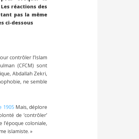
. Les réactions des
rtant pas la même
les ci-dessous
pour contrôler l’Islam
usulman (CFCM) sont
ique, Abdallah Zekri,
amophobie, ne semble
de 1905
Mais, déplore
olonté de ‘contrôler’
e l’époque coloniale,
me islamiste. »