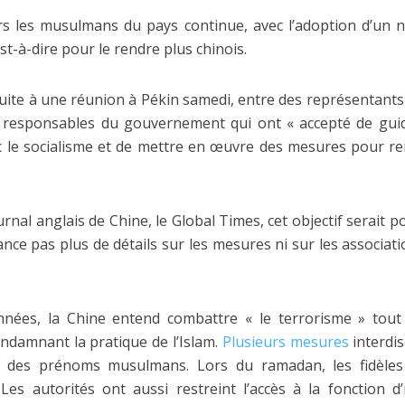
rs les musulmans du pays continue, avec l’adoption d’un 
’est-à-dire pour le rendre plus chinois.
uite à une réunion à Pékin samedi, entre des représentants
responsables du gouvernement qui ont « accepté de guider
c le socialisme et de mettre en œuvre des mesures pour ren
urnal anglais de Chine, le Global Times, cet objectif serait p
ance pas plus de détails sur les mesures ni sur les associat
nées, la Chine entend combattre « le terrorisme » tout e
damnant la pratique de l’Islam.
Plusieurs mesures
interdis
 des prénoms musulmans. Lors du ramadan, les fidèle
 Les autorités ont aussi restreint l’accès à la fonction d