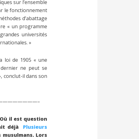
fiques sur l’ensemble
 par le fonctionnement
 méthodes d’abattage
ncore « un programme
grandes universités
rnationales. »
la loi de 1905 « une
 dernier ne peut se
», conclut-il dans son
————————–
 Où il est question
yait déjà
Plusieurs
ms musulmans. Lors