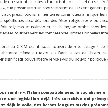
de que soient discutés « l’autorisation de cimetières spéci
l », « la possibilité d’un contrôle strict de l’argent généré
it aux prescriptions alimentaires coraniques ainsi que les
gés spécifiques accordés lors des fêtes religieuses » ou e
fait religieux musulman et de la langue arabe dans les 
ns lycées tournés vers les compétences professionnelles inte
éral du CFCM craint, sous couvert de « toilettage » de 
 substance même du texte. » « Dans le cas de l’Islam, ce
r significatif pouvant être le vis-à-vis du pouvoir politique 
————————————————————————————
ur rendre « l’Islam compatible avec le socialisme ».
ore une législation déjà très coercitive qui prévo
ent déjà le voile, des barbes longues ou des préno