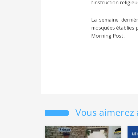
l’instruction religi
La semaine dernièr
mosquées établies p
Morning Post .
Vous aimerez 