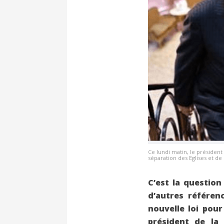
Ce lundi matin, le présiden
séparation des Eglises et de 
C’est la question
d’autres référen
nouvelle loi pour
président de la