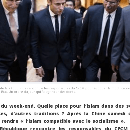
t de la République rencontre les responsables du CFCM pour évoquer la modification
l’Etat. Un ordre du jour qui fait grincer des dents.
 du week-end. Quelle place pour l’islam dans des s
ces, d’autres traditions ? Après la Chine samedi
 rendre « l’islam compatible avec le socialisme », 
 République rencontre les responsables du CFCM