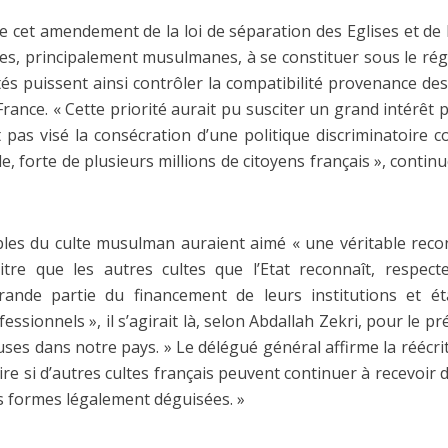
e cet amendement de la loi de séparation des Eglises et de l’E
les, principalement musulmanes, à se constituer sous le rég
tés puissent ainsi contrôler la compatibilité provenance de
ance. « Cette priorité aurait pu susciter un grand intérêt 
it pas visé la consécration d’une politique discriminatoire
 forte de plusieurs millions de citoyens français », contin
les du culte musulman auraient aimé « une véritable reco
tre que les autres cultes que l’Etat reconnaît, respecte
nde partie du financement de leurs institutions et ét
ssionnels », il s’agirait là, selon Abdallah Zekri, pour le pr
uses dans notre pays. » Le délégué général affirme la réécrit
oire si d’autres cultes français peuvent continuer à recevoir 
es formes légalement déguisées. »