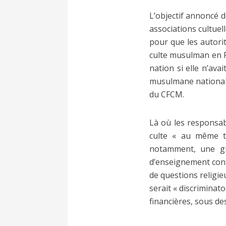
L’objectif annoncé d
associations cultuel
pour que les autori
culte musulman en Fr
nation si elle n’ava
musulmane nationale,
du CFCM.
Là où les responsab
culte « au même ti
notamment, une gra
d’enseignement confe
de questions religie
serait « discriminat
financières, sous d