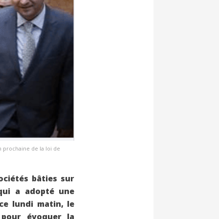
 prochaine de la loi de
ociétés bâties sur
 qui a adopté une
c
e lundi matin, le
 pour évoquer la