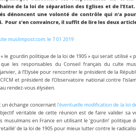
aine de la loi de séparation des Eglises et de l’Etat
és dénoncent une volonté de contrôle qui n’a pou
i. Pour s’en convaincre, il suffit de lire les deux artic
 site muslimpost.com; le 7 01 2019
« le gourdin politique de la loi de 1905 » qui serait utilisé « 
 que les responsables du Conseil français du culte m
 janvier, à l’Elysée pour rencontrer le président de la Républ
CFCM et président de l’Observatoire national contre l’isl
eau rendez-vous élyséen.
est un échange concernant
l’éventuelle modification de la loi 
objectif véritable de cette réunion est de faire valider sa v
ens musulmans en France en utilisant le ‘gourdin’ politique d
etaillé’ de la loi de 1905 pour mieux lutter contre le radicalis