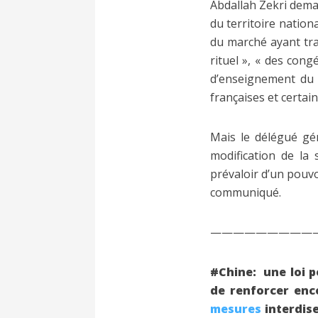
Abdallah Zekri deman
du territoire nationa
du marché ayant tra
rituel », « des con
d’enseignement du 
françaises et certai
Mais le délégué gén
modification de la
prévaloir d’un pouvoi
communiqué.
—————————
#Chine: une loi po
de renforcer enc
mesures
interdis