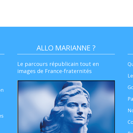
ALLO MARIANNE ?
Le parcours républicain tout en
Qu
images de France-fraternités
Le
Go
on
Pa
No
es
Co