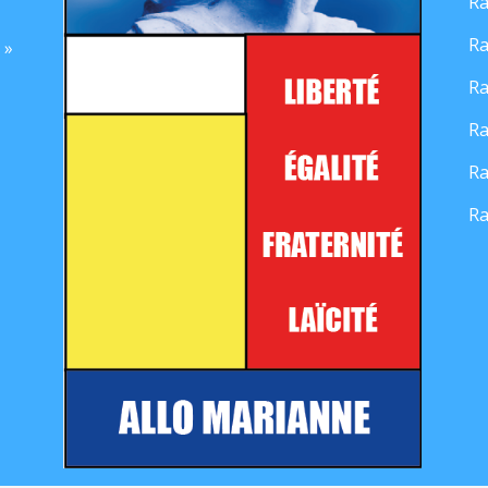
Ra
Ra
 »
Ra
Ra
Ra
Ra