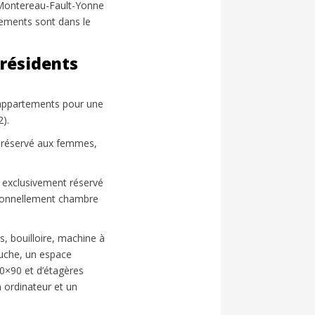
 Montereau-Fault-Yonne
ements sont dans le
résidents
s appartements pour une
).
 réservé aux femmes,
exclusivement réservé
tionnellement chambre
, bouilloire, machine à
douche, un espace
0×90 et d’étagères
n ordinateur et un