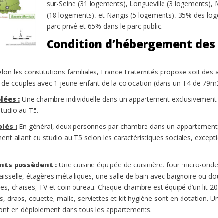
sur-Seine (31 logements), Longueville (3 logements),
(18 logements), et Nangis (5 logements), 35% des log
parc privé et 65% dans le parc public.
Condition d’hébergement des 
lon les constitutions familiales, France Fraternités propose soit de
as de couples avec 1 jeune enfant de la colocation (dans un T4 de 79m2
lées :
Une chambre individuelle dans un appartement exclusivement
tudio au T5.
lés :
En général, deux personnes par chambre dans un appartement 
t allant du studio au T5 selon les caractéristiques sociales, excep
nts possèdent :
Une cuisine équipée de cuisinière, four micro-ondes
 vaisselle, étagères métalliques, une salle de bain avec baignoire ou 
s, chaises, TV et coin bureau. Chaque chambre est équipé d’un lit 20
s, draps, couette, malle, serviettes et kit hygiène sont en dotation. U
ont en déploiement dans tous les appartements.