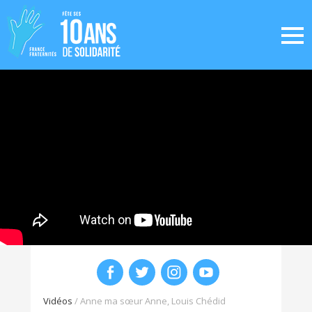
Vidéos
/
Anne ma sœur Anne, Louis Chédid