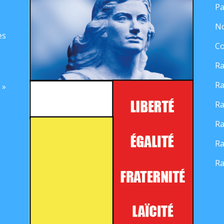
Pa
No
es
Co
Ra
Ra
 »
Ra
Ra
Ra
Ra