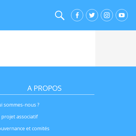
A PROPOS
i sommes-nous ?
 projet associatif
uvernance et comités