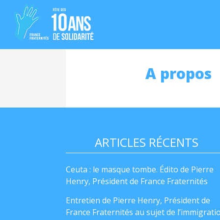
A propos
ARTICLES RÉCENTS
Ceuta : le masque tombe. Édito de Pierre
Henry, Président de France Fraternités
Entretien de Pierre Henry, Président de
France Fraternités au sujet de l’immigrati