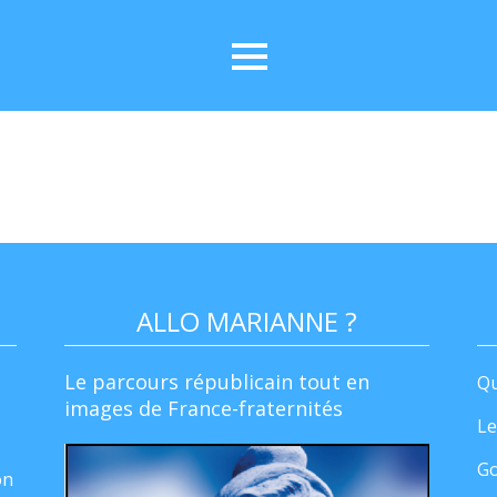
ALLO MARIANNE ?
Le parcours républicain tout en
Qu
images de France-fraternités
Le
Go
on